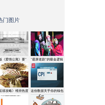
热门图片
版《爱情公寓》要"
"霸屏老剧"的吸金逻辑
延禧攻略》维持热度
这份数据关乎你的钱包