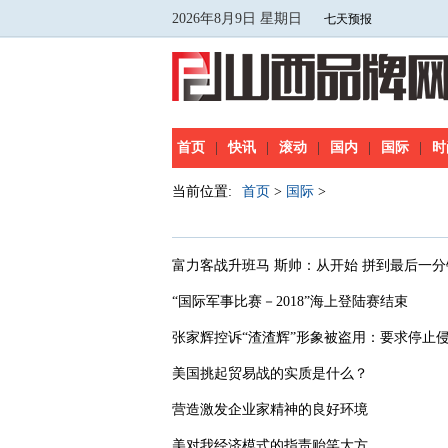
2026年8月9日 星期日
首页
|
快讯
|
滚动
|
国内
|
国际
|
时
当前位置:
首页
>
国际
>
富力客战升班马 斯帅：从开始 拼到最后一分
“国际军事比赛－2018”海上登陆赛结束
张家辉控诉“渣渣辉”形象被盗用：要求停止
美国挑起贸易战的实质是什么？
营造激发企业家精神的良好环境
美对我经济模式的指责贻笑大方