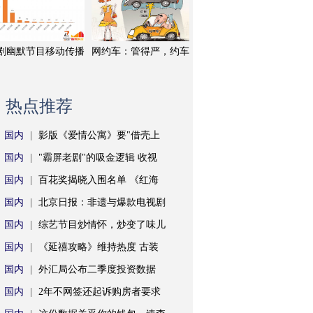
剧幽默节目移动传播
网约车：管得严，约车
热点推荐
国内
|
影版《爱情公寓》要"借壳上
国内
|
"霸屏老剧"的吸金逻辑 收视
国内
|
百花奖揭晓入围名单 《红海
国内
|
北京日报：非遗与爆款电视剧
国内
|
综艺节目炒情怀，炒变了味儿
国内
|
《延禧攻略》维持热度 古装
国内
|
外汇局公布二季度投资数据
国内
|
2年不网签还起诉购房者要求